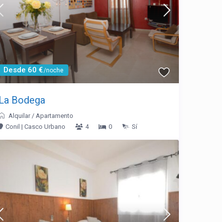
Desde 60 €
/noche
La Bodega
Alquilar
/
Apartamento
Conil | Casco Urbano
4
0
Sí