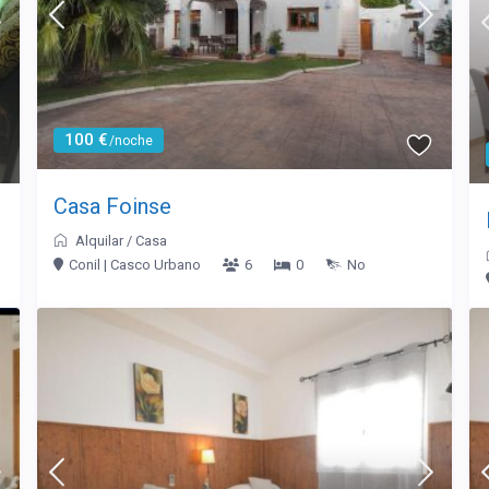
100 €
/noche
Casa Foinse
Alquilar
/
Casa
Conil | Casco Urbano
6
0
No