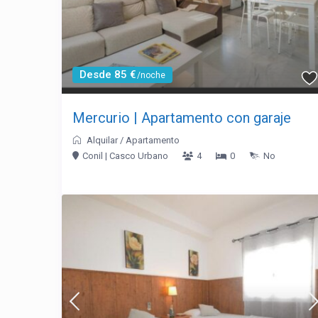
Desde 85 €
/noche
Mercurio | Apartamento con garaje
Alquilar
/
Apartamento
Conil | Casco Urbano
4
0
No