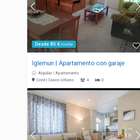
Desde 85 €
/noche
Iglemun | Apartamento con garaje
Alquilar
/
Apartamento
Conil | Casco Urbano
4
0