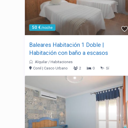
50 €
/noche
Baleares Habitación 1 Doble |
Habitación con baño a escasos
Alquilar
/
Habitaciones
Conil | Casco Urbano
2
0
Sí