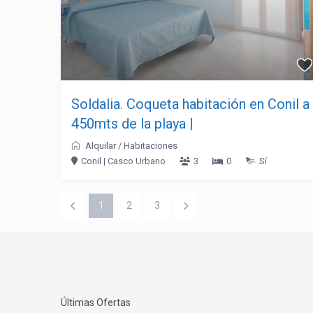
Soldalia. Coqueta habitación en Conil a
450mts de la playa |
Alquilar
/
Habitaciones
Conil | Casco Urbano
3
0
Sí
1
2
3
Últimas Ofertas