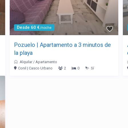
Desde 60 €
/noche
Pozuelo | Apartamento a 3 minutos de
la playa
Alquilar
/
Apartamento
Conil | Casco Urbano
2
0
Sí