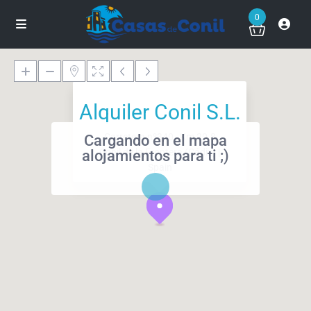
0
Alquiler Conil S.L.
Carretera nº340 , Km 20.8
Cargando en el mapa
Conil de la Frontera (Cádiz) |
alojamientos para ti ;)
Spain